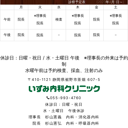
診察予定表
(2023年4月1日～)
月
火
水
木
金
土
※理事長
※理事長
※理事長
午前
院長
検査
院長
院長
院長
院長
午後
院長
－
院長
－
院長
院長
休診日：日曜・祝日 / 水・土曜日 午後 ※理事長の外来は予約
制
水曜午前は予約検査、採血、注射のみ
〒410-1121 静岡県裾野市茶畑 607-5
055-993-4760
休診日：日曜・祝日
水・土曜日 午後休診
理事長 杉山憲義 内科・消化器内科
院長 杉山憲弘 内科・呼吸器内科