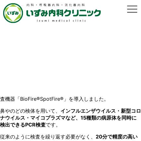
t
o
g
g
l
e
n
a
v
多項目同時PCR検査
i
g
「BioFire®SpotFire®」導入のおしらせ
a
t
i
o
2026年2月4日
n
当院では、感染症の早期発見・早期治療を行うため、最新の検
査機器「BioFire®SpotFire®」を導入しました。
鼻やのどの検体を用いて、
インフルエンザウイルス・新型コロ
ナウイルス・マイコプラズマなど、15種類の病原体を同時に
検出できるPCR検査
です。
従来のように検査を繰り返す必要がなく、
20分で精度の高い