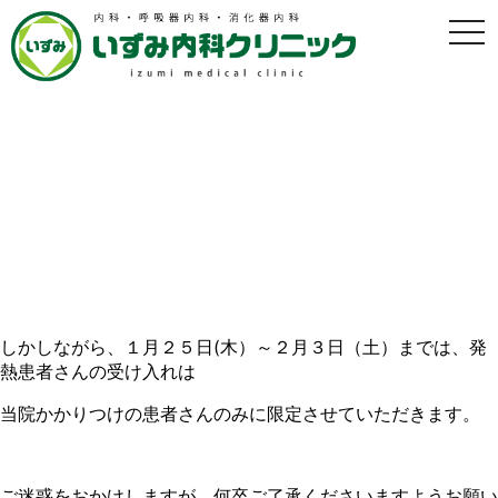
t
o
g
g
l
e
n
a
院長外来再開・発熱外来制限のおしらせ
v
i
g
2024年1月25日
a
t
i
1月２５日(木）より院長の外来診療を再開しました。
o
n
しかしながら、１月２５日(木）～２月３日（土）までは、発
熱患者さんの受け入れは
当院かかりつけの患者さんのみに限定させていただきます。
ご迷惑をおかけしますが、何卒ご了承くださいますようお願い