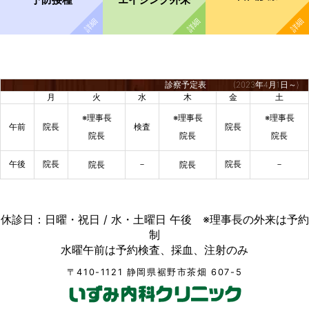
診察予定表
(2023年4月1日～)
月
火
水
木
金
土
※理事長
※理事長
※理事長
午前
院長
検査
院長
院長
院長
院長
午後
院長
－
院長
－
院長
院長
休診日：日曜・祝日 / 水・土曜日 午後 ※理事長の外来は予約
制
水曜午前は予約検査、採血、注射のみ
〒410-1121 静岡県裾野市茶畑 607-5