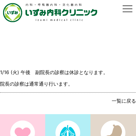
t
o
g
g
l
e
n
a
1/16 （火）午後 診療変更のお知らせ
v
i
g
2018年1月11日
a
t
i
1/16 (火) 午後 副院長の診察は休診となります。
o
n
院長の診察は通常通り行います。
一覧に戻る