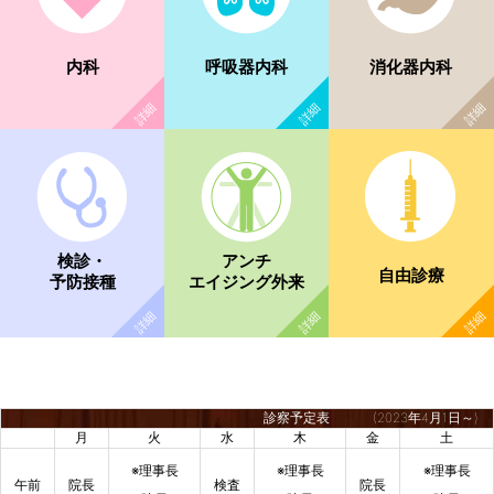
内科
呼吸器内科
消化器内科
検診・
アンチ
自由診療
予防接種
エイジング外来
診察予定表
(2023年4月1日～)
月
火
水
木
金
土
※理事長
※理事長
※理事長
午前
院長
検査
院長