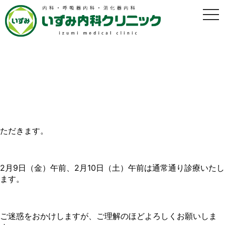
t
o
g
g
l
e
n
a
2月9日（金）午後 臨時休診のおしらせ
v
i
g
2024年2月6日
a
t
i
2月9日（金）午後は当院の事情により診療を休診とさせてい
o
ただきます。
n
2月9日（金）午前、2月10日（土）午前は通常通り診療いたし
ます。
ご迷惑をおかけしますが、ご理解のほどよろしくお願いしま