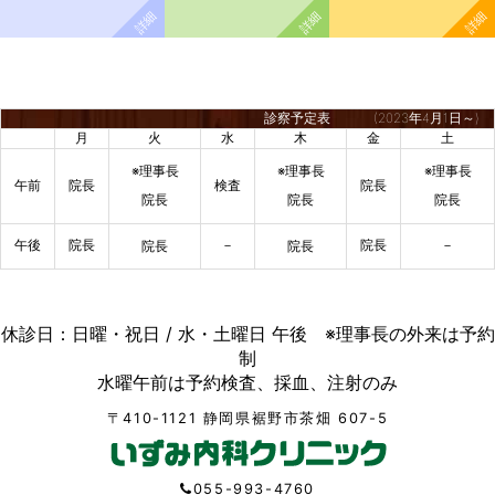
診察予定表
(2023年4月1日～)
月
火
水
木
金
土
※理事長
※理事長
※理事長
午前
院長
検査
院長
院長
院長
院長
午後
院長
－
院長
－
院長
院長
休診日：日曜・祝日 / 水・土曜日 午後 ※理事長の外来は予約
制
水曜午前は予約検査、採血、注射のみ
〒410-1121 静岡県裾野市茶畑 607-5
055-993-4760