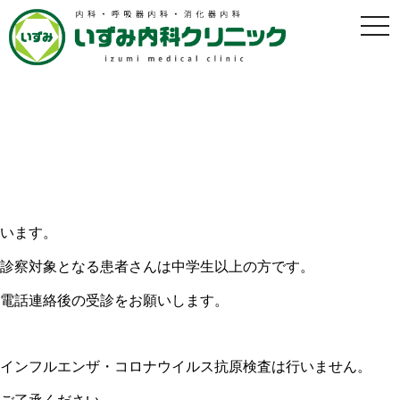
t
o
g
g
l
e
n
a
2024年4月7日 内科当番医について
v
i
g
2024年4月6日
a
t
i
4月7日（日） 8：00～18：00 内科救急当番医の診療を行
o
います。
n
診察対象となる患者さんは中学生以上の方です。
電話連絡後の受診をお願いします。
インフルエンザ・コロナウイルス抗原検査は行いません。
ご了承ください。