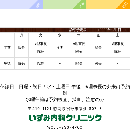
診察予定表
(2023年4月1日～)
月
火
水
木
金
土
※理事長
※理事長
※理事長
午前
院長
検査
院長
院長
院長
院長
午後
院長
－
院長
－
院長
院長
休診日：日曜・祝日 / 水・土曜日 午後 ※理事長の外来は予約
制
水曜午前は予約検査、採血、注射のみ
〒410-1121 静岡県裾野市茶畑 607-5
055-993-4760