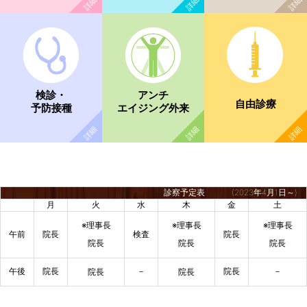
検診・
アンチ
自由診療
予防接種
エイジング外来
診察予定表
(2023年4月1日～)
月
火
水
木
金
土
※理事長
※理事長
※理事長
午前
院長
検査
院長
院長
院長
院長
午後
院長
－
院長
－
院長
院長