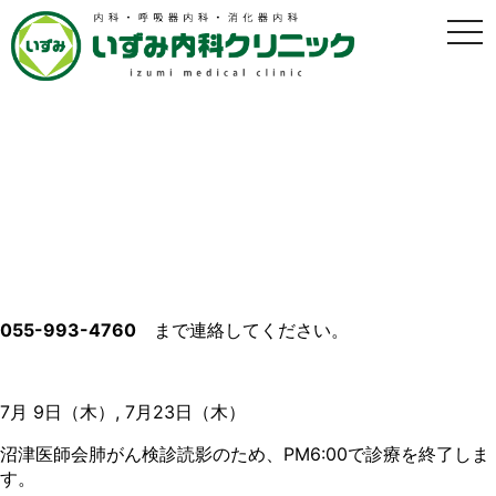
t
o
g
g
l
e
n
a
2026年7月 診療時間変更のおしらせ
v
i
g
2026年7月3日
a
t
i
＊発熱、全身倦怠感などの症状で受診を希望される方は、直接
o
窓口に来院せず、
n
055-993-4760
まで連絡してください。
7月 9日（木）, 7月23日（木）
沼津医師会肺がん検診読影のため、PM6:00で診療を終了しま
す。