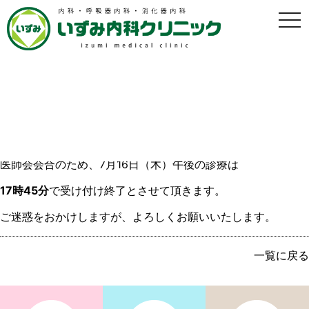
t
o
g
g
l
e
n
a
7月16日 午後診療時間変更のおしらせ
v
i
g
2020年7月16日
a
t
i
医師会会合のため、7月16日（木）午後の診療は
o
n
17時45分
で受け付け終了とさせて頂きます。
ご迷惑をおかけしますが、よろしくお願いいたします。
一覧に戻る