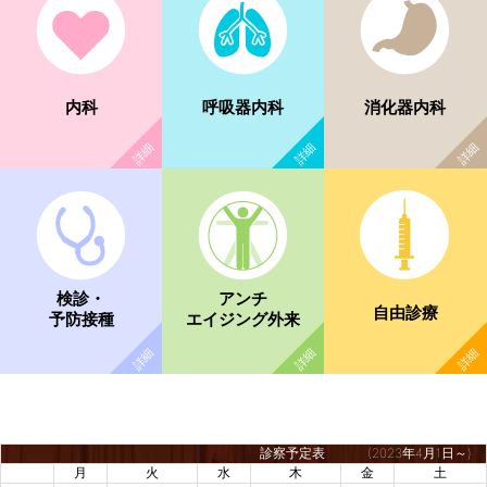
内科
呼吸器内科
消化器内科
検診・
アンチ
自由診療
予防接種
エイジング外来
診察予定表
(2023年4月1日～)
月
火
水
木
金
土